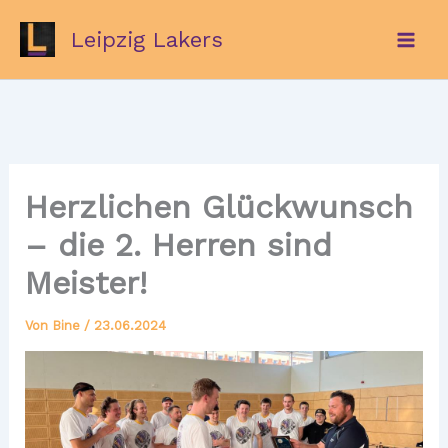
Zum
Leipzig Lakers
Inhalt
springen
Herzlichen Glückwunsch
– die 2. Herren sind
Meister!
Von
Bine
/
23.06.2024