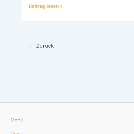
Wir
Beitrag lesen »
legen
wieder
los
←
Zurück
Menü
News