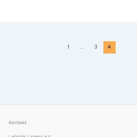
1
…
3
4
Kontakt
Leipzig Lakers e.V.