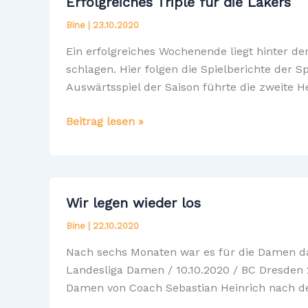
Erfolgreiches Triple für die Lakers
Bine
|
23.10.2020
Ein erfolgreiches Wochenende liegt hinter de
schlagen. Hier folgen die Spielberichte der S
Auswärtsspiel der Saison führte die zweite H
Erfolgreiches
Beitrag lesen »
Triple
für
die
Lakers
Wir legen wieder los
Bine
|
22.10.2020
Nach sechs Monaten war es für die Damen das
Landesliga Damen / 10.10.2020 / BC Dresden 2
Damen von Coach Sebastian Heinrich nach d