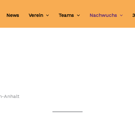
News
Verein
Teams
Nachwuchs
3
n-Anhalt