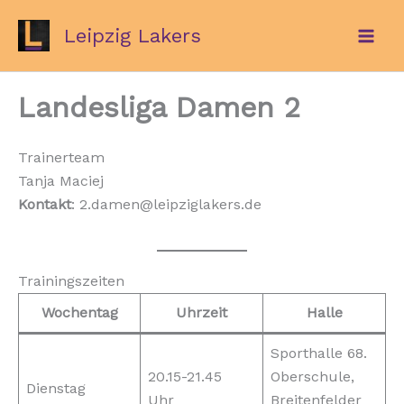
Zum
Leipzig Lakers
Inhalt
springen
Landesliga Damen 2
Trainerteam
Tanja Maciej
Kontakt
: 2.damen@leipziglakers.de
Trainingszeiten
Wochentag
Uhrzeit
Halle
Sporthalle 68.
20.15-21.45
Oberschule,
Dienstag
Uhr
Breitenfelder