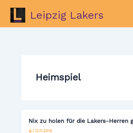
Zum
Inhalt
Leipzig Lakers
springen
Heimspiel
Nix zu holen für die Lakers-Herren
aj
|
12.11.2014