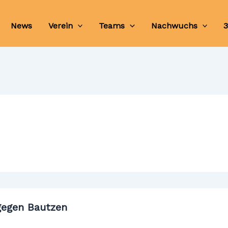
News
Verein
Teams
Nachwuchs
3
 gegen Bautzen