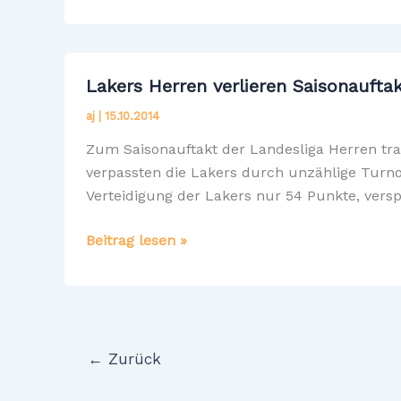
Lakers
Oberliga
Damen
gewinnen
Lakers Herren verlieren Saisonauft
Testspiel
aj
|
15.10.2014
gegen
USV
Zum Saisonauftakt der Landesliga Herren traf
Jena
verpassten die Lakers durch unzählige Turno
Verteidigung der Lakers nur 54 Punkte, verspi
Lakers
Beitrag lesen »
Herren
verlieren
Saisonauftakt
gegen
SSV
←
Zurück
Chemnitz