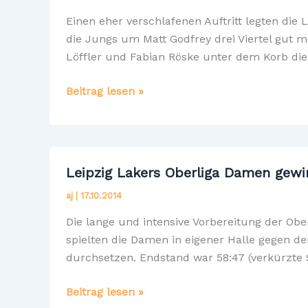
Einen eher verschlafenen Auftritt legten die
die Jungs um Matt Godfrey drei Viertel gut mi
Löffler und Fabian Röske unter dem Korb die
Nix
Beitrag lesen »
zu
holen
für
die
Leipzig Lakers Oberliga Damen gewi
Lakers-
aj
|
17.10.2014
Herren
gegen
Die lange und intensive Vorbereitung der Ob
Bautzen
spielten die Damen in eigener Halle gegen de
durchsetzen. Endstand war 58:47 (verkürzte 
Leipzig
Beitrag lesen »