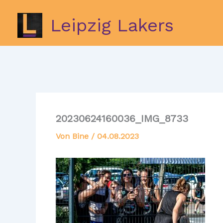
Zum
Inhalt
Leipzig Lakers
springen
20230624160036_IMG_8733
Von
Bine
/
04.08.2023