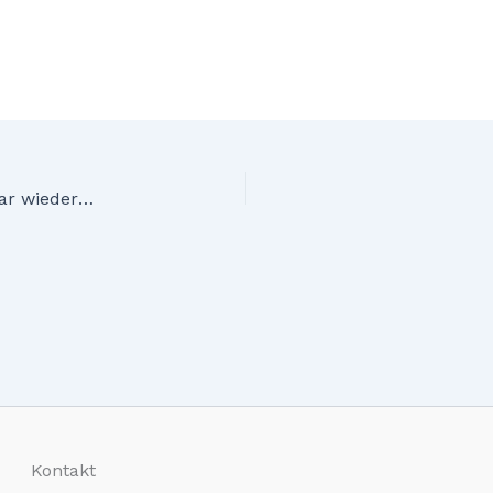
Das P.C. Leipzig 3×3 Turnier am 23. & 24. Juni war wieder ein voller Erfolg
Kontakt