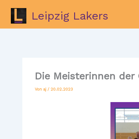
Zum
Inhalt
Leipzig Lakers
springen
Die Meisterinnen der
Von
aj
/
20.02.2023