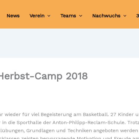
News
Verein
Teams
Nachwuchs
3
 Herbst-Camp 2018
 wieder für viel Begeisterung am Basketball. 27 Kinder 
r in die Sporthalle der Anton-Philipp-Reclam-Schule. Trot
llübungen, Grundlagen und Techniken angeboten werden
sklassen zeigten hervorragende Motivation und Freude a