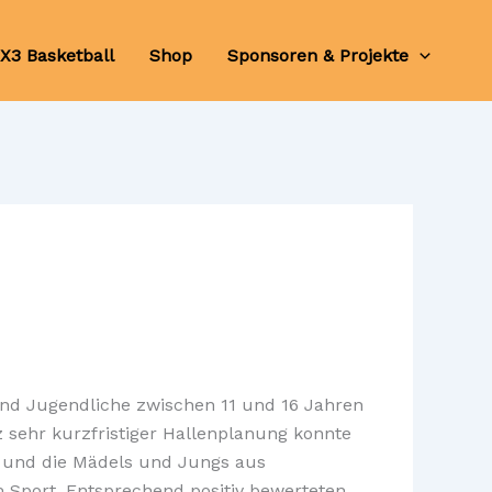
X3 Basketball
Shop
Sponsoren & Projekte
und Jugendliche zwischen 11 und 16 Jahren
z sehr kurzfristiger Hallenplanung konnte
 und die Mädels und Jungs aus
m Sport.
Entsprechend positiv bewerteten