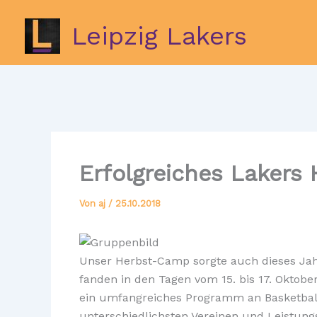
Zum
Inhalt
Leipzig Lakers
springen
Erfolgreiches Lakers
Von
aj
/
25.10.2018
Unser Herbst-Camp sorgte auch dieses Jahr
fanden in den Tagen vom 15. bis 17. Oktobe
ein umfangreiches Programm an Basketba
unterschiedlichsten Vereinen und Leistung