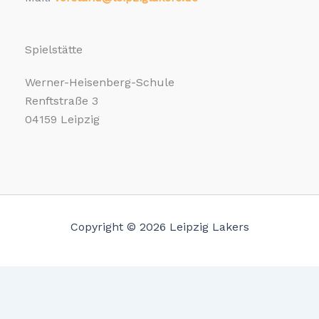
Spielstätte
Werner-Heisenberg-Schule
Renftstraße 3
04159 Leipzig
Copyright © 2026 Leipzig Lakers