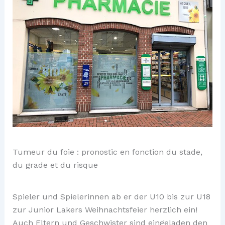
Tumeur du foie : pronostic en fonction du stade,
du grade et du risque
Spieler und Spielerinnen ab er der U10 bis zur U18
zur Junior Lakers Weihnachtsfeier herzlich ein!
Auch Eltern und Geschwister sind eingeladen den