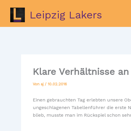
Zum
Inhalt
Leipzig Lakers
springen
Klare Verhältnisse an
Von
aj
/
10.02.2016
Einen gebrauchten Tag erlebten unsere Obe
ungeschlagenen Tabellenführer die erste
blieb, musste man im Rückspiel schon sehr 