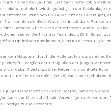
e in grün einen 9:0-Lauf hin. Erst dann holte Robin Meißn
er spielte routiniert, wirkte gefestigt in der Spielanlage
rnüchternden Stand von 8:23 aus Sicht der Lakers ging es
n. Nur konnten sie diese Wut nicht in zählbare Punkte u
tz kleiner Rotation. Allen voran der erfahrene Andre Spalke
eutlichen seinen Wert für das Team des USC II. Schon zur
 größten Optimisten anerkennen, dass an diesem Tag kein
esenkten Häuptern durch die Halle laufen wurde eines Be
gekämpft. Lediglich der Erfolg blieb der jungen Mannscha
nd traf dabei 3 Distanzwürfe. Neben ihm punktete Robin M
s auch zum Ende des Spiels (46:75) war das Ergebnis so de
 die junge Mannschaft von Coach Godfrey hat eine weitere
wegen kann der Mannschaft kein Vorwurf gemacht werden.
der Oberliga zurück erobern!