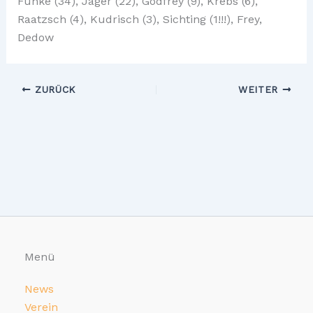
Funke (34), Jäger (22), Godfrey (9), Krebs (6),
Raatzsch (4), Kudrisch (3), Sichting (1!!!), Frey,
Dedow
ZURÜCK
WEITER
Menü
News
Verein