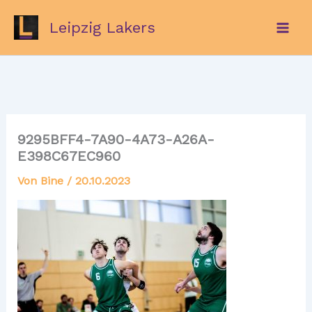
Zum
Leipzig Lakers
Inhalt
springen
9295BFF4-7A90-4A73-A26A-
E398C67EC960
Von
Bine
/
20.10.2023