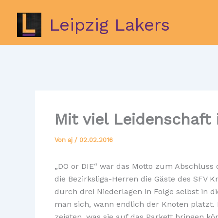
Zum
Inhalt
Leipzig Lakers
springen
Mit viel Leidenschaft 
Von
aj
/
02.02.2016
„DO or DIE“ war das Motto zum Abschluss 
die Bezirksliga-Herren die Gäste des SFV K
durch drei Niederlagen in Folge selbst in d
man sich, wann endlich der Knoten platzt. 
zeigten, was sie auf das Parkett bringen kö