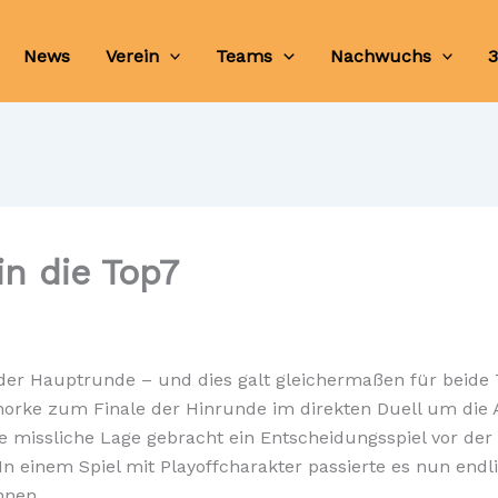
News
Verein
Teams
Nachwuchs
3
in die Top7
der Hauptrunde – und dies galt gleichermaßen für beid
norke zum Finale der Hinrunde im direkten Duell um die A
ie missliche Lage gebracht ein Entscheidungsspiel vor der 
In einem Spiel mit Playoffcharakter passierte es nun endl
nnen.