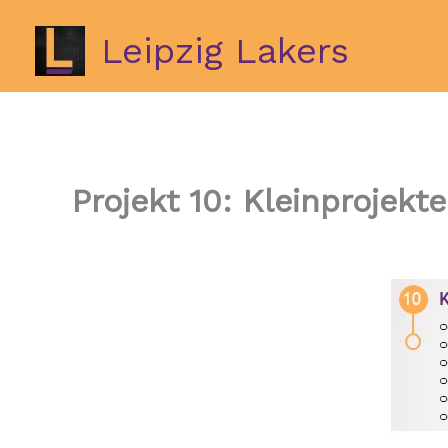
Zum
Inhalt
Leipzig Lakers
springen
Projekt 10: Kleinprojekte