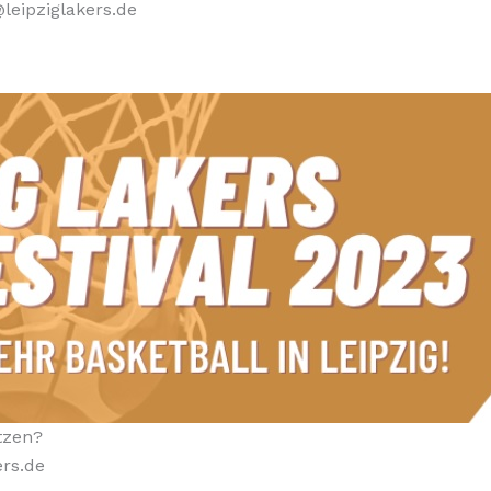
leipziglakers.de
tzen?
ers.de