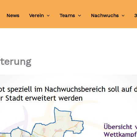
News
Verein
Teams
Nachwuchs
3
iterung