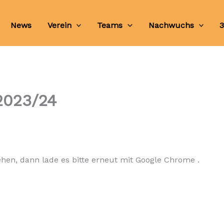
News
Verein
Teams
Nachwuchs
3
2023/24
ehen, dann lade es bitte erneut mit Google Chrome .