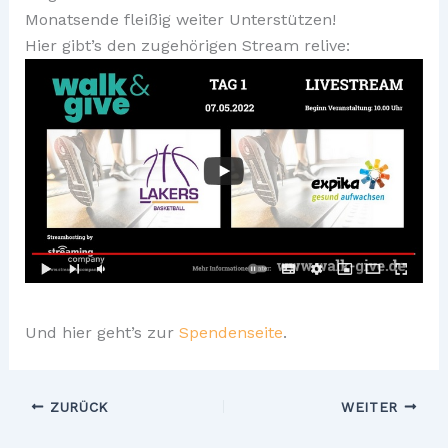
Monatsende fleißig weiter Unterstützen!
Hier gibt’s den zugehörigen Stream relive:
Und hier geht’s zur
Spendenseite
.
ZURÜCK
WEITER