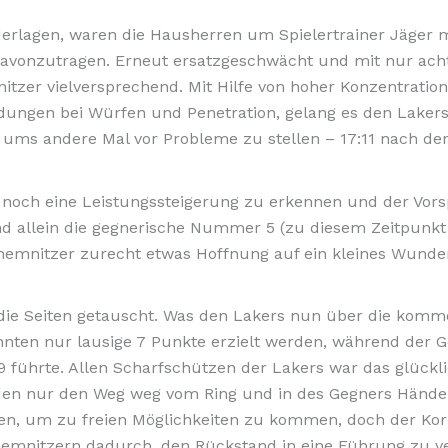
erlagen, waren die Hausherren um Spielertrainer Jäger mä
vonzutragen. Erneut ersatzgeschwächt und mit nur acht e
tzer vielversprechend. Mit Hilfe von hoher Konzentration
dungen bei Würfen und Penetration, gelang es den Lakers
 ums andere Mal vor Probleme zu stellen – 17:11 nach den
 noch eine Leistungssteigerung zu erkennen und der Vors
 und allein die gegnerische Nummer 5 (zu diesem Zeitpunk
 Chemnitzer zurecht etwas Hoffnung auf ein kleines Wunde
t die Seiten getauscht. Was den Lakers nun über die komm
 konnten nur lausige 7 Punkte erzielt werden, während der
 führte. Allen Scharfschützen der Lakers war das glück
nden nur den Weg weg vom Ring und in des Gegners Hände.
ielen, um zu freien Möglichkeiten zu kommen, doch der K
emnitzern dadurch, den Rückstand in eine Führung zu v