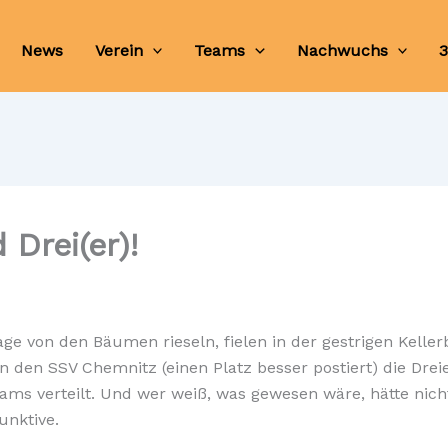
News
Verein
Teams
Nachwuchs
3
 Drei(er)!
 Tage von den Bäumen rieseln, fielen in der gestrigen Kell
n den SSV Chemnitz (einen Platz besser postiert) die Dr
ams verteilt. Und wer weiß, was gewesen wäre, hätte nich
unktive.