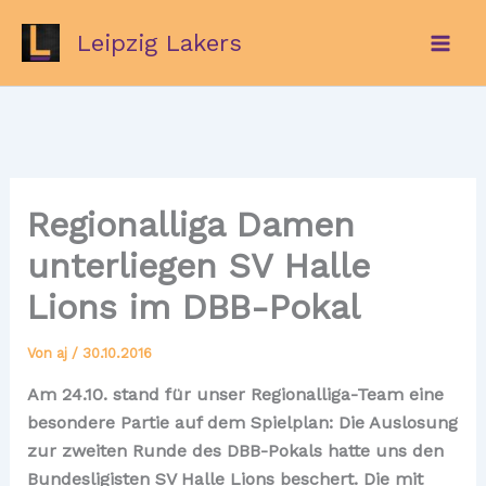
Zum
Leipzig Lakers
Inhalt
springen
Regionalliga Damen
unterliegen SV Halle
Lions im DBB-Pokal
Von
aj
/
30.10.2016
Am 24.10. stand für unser Regionalliga-Team eine
besondere Partie auf dem Spielplan: Die Auslosung
zur zweiten Runde des DBB-Pokals hatte uns den
Bundesligisten SV Halle Lions beschert. Die mit