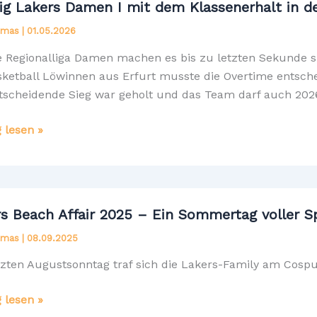
ig Lakers Damen I mit dem Klassenerhalt in de
Elmas
|
01.05.2026
r
 Regionalliga Damen machen es bis zu letzten Sekunde s
sketball Löwinnen aus Erfurt musste die Overtime entsche
tscheidende Sieg war geholt und das Team darf auch 2026/
g
g lesen »
n
s Beach Affair 2025 – Ein Sommertag voller Sp
Elmas
|
08.09.2025
nerhalt
zten Augustsonntag traf sich die Lakers-Family am Cospu
alliga
g lesen »
!