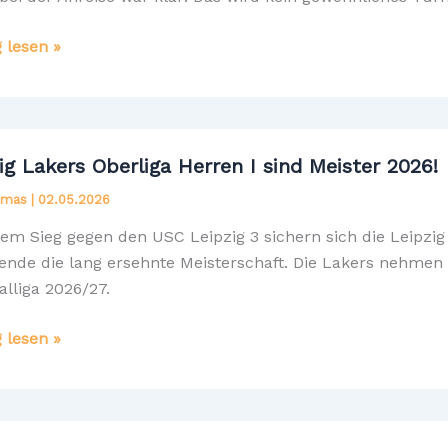
g lesen »
ball,
ist
ig Lakers Oberliga Herren I sind Meister 2026!
Elmas
|
02.05.2026
nende
nem Sieg gegen den USC Leipzig 3 sichern sich die Leipzig 
ende die lang ersehnte Meisterschaft. Die Lakers nehmen
rungen
alliga 2026/27.
g
g lesen »
ld
ga
n