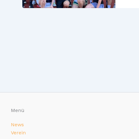
Beach
Affair
2025
–
Ein
Somme
voller
Sport
&
Teamsp
Menü
News
Verein