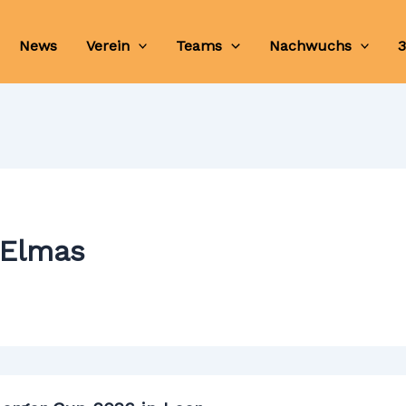
News
Verein
Teams
Nachwuchs
3
 Elmas