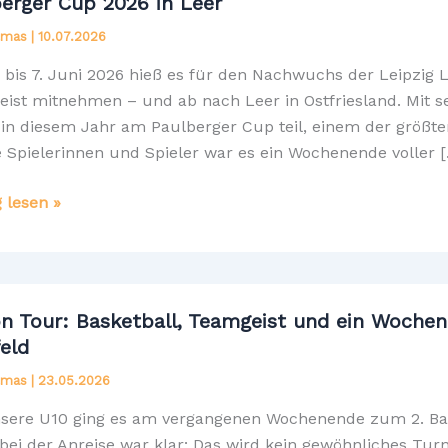
erger Cup 2026 in Leer
Elmas
|
10.07.2026
 bis 7. Juni 2026 hieß es für den Nachwuchs der Leipzig L
ist mitnehmen – und ab nach Leer in Ostfriesland. Mit
 in diesem Jahr am Paulberger Cup teil, einem der größte
 Spielerinnen und Spieler war es ein Wochenende voller 
rger
g lesen »
n Tour: Basketball, Teamgeist und ein Wochen
eld
Elmas
|
23.05.2026
sere U10 ging es am vergangenen Wochenende zum 2. Bad
bei der Anreise war klar: Das wird kein gewöhnliches Turn