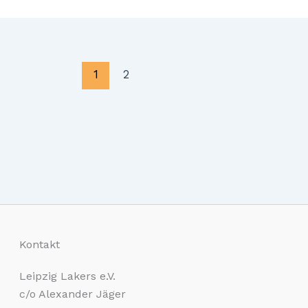
1
2
rtag
irit!
Kontakt
Leipzig Lakers e.V.
c/o Alexander Jäger