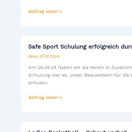
LEIPZIG
Beitrag lesen »
LAKERS
–
FÜR
MEHR
Safe Sport Schulung erfolgreich dur
BASKETBALL
Bine
|
07.10.2024
IN
LEIPZIG
Am 26.09.24 haben wir als Verein in Zusamm
Schulung war es, unser Bewusstsein für die
schulen.
Safe
Beitrag lesen »
Sport
Schulung
erfolgreich
durchgeführt