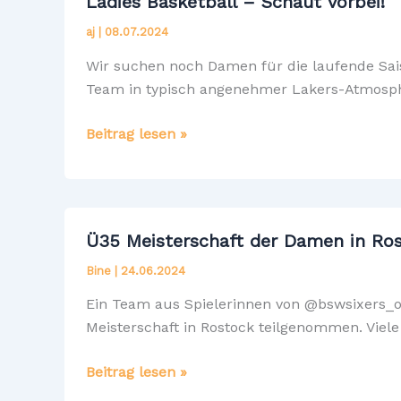
Ladies Basketball – Schaut vorbei!
–
aj
|
08.07.2024
Ein
wichtiger
Wir suchen noch Damen für die laufende Sais
Schritt
Team in typisch angenehmer Lakers-Atmosphär
für
mehr
Ladies
Beitrag lesen »
Sicherheit
Basketball
im
–
Sport
Schaut
vorbei!
Ü35 Meisterschaft der Damen in Ro
Bine
|
24.06.2024
Ein Team aus Spielerinnen von @bswsixers_of
Meisterschaft in Rostock teilgenommen. Viel
Ü35
Beitrag lesen »
Meisterschaft