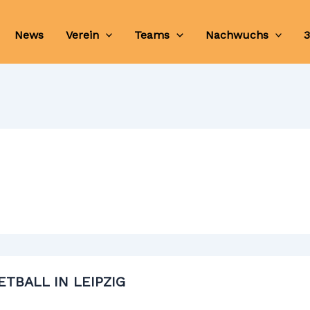
News
Verein
Teams
Nachwuchs
3
TBALL IN LEIPZIG