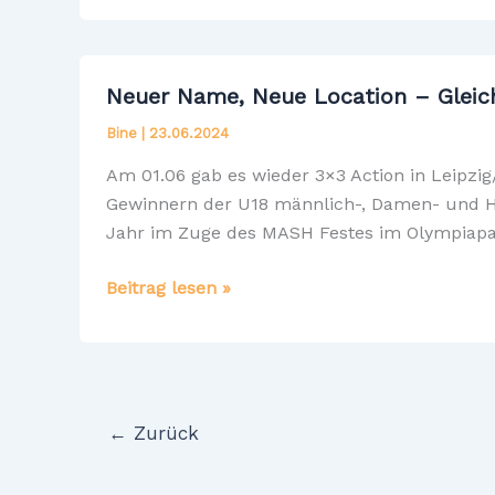
der
Damen
in
Neuer Name, Neue Location – Gleic
Rostock
Bine
|
23.06.2024
Am 01.06 gab es wieder 3×3 Action in Leipz
Gewinnern der U18 männlich-, Damen- und Her
Jahr im Zuge des MASH Festes im Olympiapa
Neuer
Beitrag lesen »
Name,
Neue
Location
–
Gleicher
←
Zurück
Erfolg:
Die