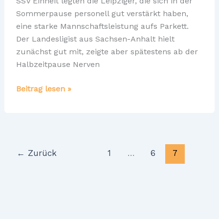
SSV Einheit legten die Leipziger, die sich in der
Sommerpause personell gut verstärkt haben,
eine starke Mannschaftsleistung aufs Parkett.
Der Landesligist aus Sachsen-Anhalt hielt
zunächst gut mit, zeigte aber spätestens ab der
Halbzeitpause Nerven
Lakers
Beitrag lesen »
gewinnen
in
Weißenfels
←
Zurück
1
…
6
7