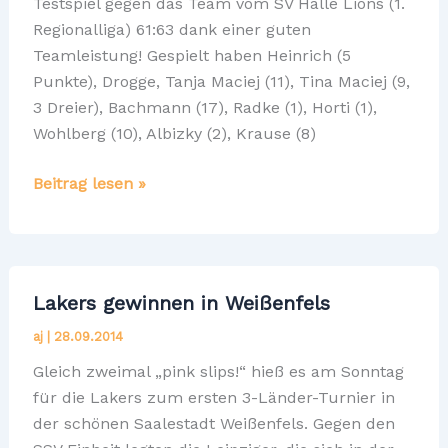
Testspiel gegen das Team vom SV Halle Lions (1.
Regionalliga) 61:63 dank einer guten
Teamleistung! Gespielt haben Heinrich (5
Punkte), Drogge, Tanja Maciej (11), Tina Maciej (9,
3 Dreier), Bachmann (17), Radke (1), Horti (1),
Wohlberg (10), Albizky (2), Krause (8)
Oberliga
Beitrag lesen »
Damen
gewinnen
in
Halle
Lakers gewinnen in Weißenfels
aj
|
28.09.2014
Gleich zweimal „pink slips!“ hieß es am Sonntag
für die Lakers zum ersten 3-Länder-Turnier in
der schönen Saalestadt Weißenfels. Gegen den