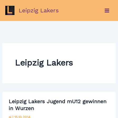
Zum
Leipzig Lakers
Inhalt
springen
Leipzig Lakers
Leipzig Lakers Jugend mU12 gewinnen
in Wurzen
aj
|
15.10.2014