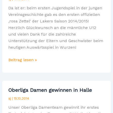
Da ist er: beim ersten Jugendspiel in der jungen
Vereinsgeschichte gab es den ersten offiziellen
‚rosa Zettel‘ der Lakers Saison 2014/2015!
Herzlich Glückwunsch an die männliche U12
und vielen Dank für die zahlreiche
Unterstützung der Eltern und Geschwister beim
heutigen Auswärtsspiel in Wurzen!
Leipzig
Beitrag lesen »
Lakers
Jugend
mU12
gewinnen
Oberliga Damen gewinnen in Halle
in
aj
|
15.10.2014
Wurzen
Unser Oberliga Damenteam gewinnt ihr erstes