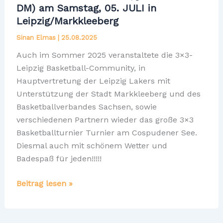
DM) am Samstag, 05. JULI in
Sommertag
Leipzig/Markkleeberg
voller
Sinan Elmas
|
25.08.2025
Sport
&
Auch im Sommer 2025 veranstaltete die 3×3-
Teamspirit!
Leipzig Basketball-Community, in
Hauptvertretung der Leipzig Lakers mit
Unterstützung der Stadt Markkleeberg und des
Basketballverbandes Sachsen, sowie
verschiedenen Partnern wieder das große 3×3
Basketballturnier Turnier am Cospudener See.
Diesmal auch mit schönem Wetter und
Badespaß für jeden!!!!!
3X3
Beitrag lesen »
LAKE
Games
2025