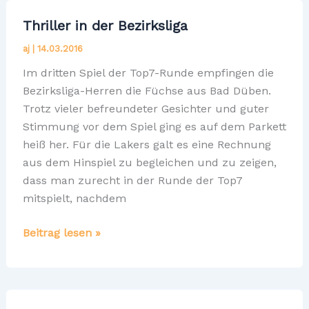
Adventskalender-
Thriller in der Bezirksliga
Challenge
aj
|
14.03.2016
2020
Im dritten Spiel der Top7-Runde empfingen die
Bezirksliga-Herren die Füchse aus Bad Düben.
Trotz vieler befreundeter Gesichter und guter
Stimmung vor dem Spiel ging es auf dem Parkett
heiß her. Für die Lakers galt es eine Rechnung
aus dem Hinspiel zu begleichen und zu zeigen,
dass man zurecht in der Runde der Top7
mitspielt, nachdem
Thriller
Beitrag lesen »
in
der
Bezirksliga