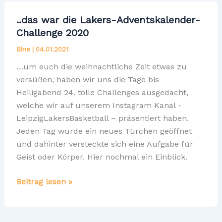
(Qualifier
..das war die Lakers-Adventskalender-
3X3
Challenge 2020
DM)
Bine
|
04.01.2021
am
Samstag,
…um euch die weihnachtliche Zeit etwas zu
05.
versüßen, haben wir uns die Tage bis
JULI
Heiligabend 24. tolle Challenges ausgedacht,
in
welche wir auf unserem Instagram Kanal -
Leipzig/Markkleeberg
LeipzigLakersBasketball – präsentiert haben.
Jeden Tag wurde ein neues Türchen geöffnet
und dahinter versteckte sich eine Aufgabe für
Geist oder Körper. Hier nochmal ein Einblick.
..das
Beitrag lesen »
war
die
Lakers-