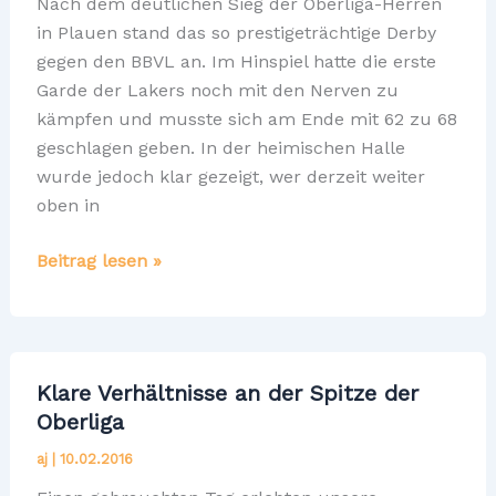
Nach dem deutlichen Sieg der Oberliga-Herren
in Plauen stand das so prestigeträchtige Derby
gegen den BBVL an. Im Hinspiel hatte die erste
Garde der Lakers noch mit den Nerven zu
kämpfen und musste sich am Ende mit 62 zu 68
geschlagen geben. In der heimischen Halle
wurde jedoch klar gezeigt, wer derzeit weiter
oben in
Derbysieg
Beitrag lesen »
gegen
den
BBVL!
Klare Verhältnisse an der Spitze der
Oberliga
aj
|
10.02.2016