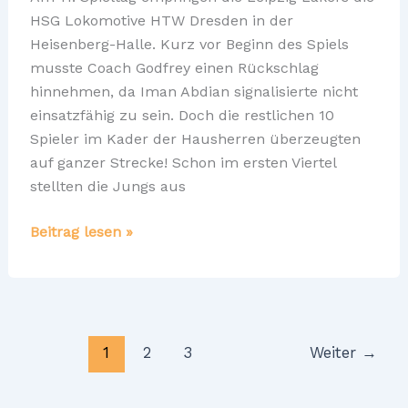
HSG Lokomotive HTW Dresden in der
Heisenberg-Halle. Kurz vor Beginn des Spiels
musste Coach Godfrey einen Rückschlag
hinnehmen, da Iman Abdian signalisierte nicht
einsatzfähig zu sein. Doch die restlichen 10
Spieler im Kader der Hausherren überzeugten
auf ganzer Strecke! Schon im ersten Viertel
stellten die Jungs aus
Oberliga-
Beitrag lesen »
Herren
mit
souveränem
Sieg
gegen
1
2
3
Weiter
→
LOK
Dresden