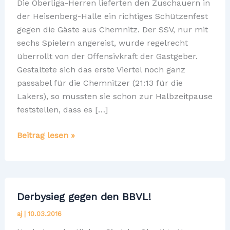
Die Oberliga-Herren lieferten den Zuschauern in
der Heisenberg-Halle ein richtiges Schützenfest
gegen die Gäste aus Chemnitz. Der SSV, nur mit
sechs Spielern angereist, wurde regelrecht
überrollt von der Offensivkraft der Gastgeber.
Gestaltete sich das erste Viertel noch ganz
passabel für die Chemnitzer (21:13 für die
Lakers), so mussten sie schon zur Halbzeitpause
feststellen, dass es […]
Schützenfest
Beitrag lesen »
in
der
Oberliga
Derbysieg gegen den BBVL!
aj
|
10.03.2016