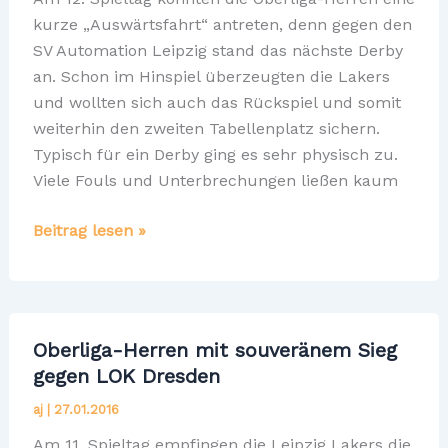
kurze „Auswärtsfahrt“ antreten, denn gegen den
SV Automation Leipzig stand das nächste Derby
an. Schon im Hinspiel überzeugten die Lakers
und wollten sich auch das Rückspiel und somit
weiterhin den zweiten Tabellenplatz sichern.
Typisch für ein Derby ging es sehr physisch zu.
Viele Fouls und Unterbrechungen ließen kaum
Hart
Beitrag lesen »
umkämpft
zum
Derbysieg
Oberliga-Herren mit souveränem Sieg
gegen LOK Dresden
aj
|
27.01.2016
Am 11. Spieltag empfingen die Leipzig Lakers die