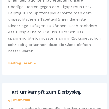
Einen gebrauchten Tag erlebten unsere
Oberliga-Herren gegen den Ligaprimus USC
Leipzig II. Im Spitzenspiel erhoffte man dem
ungeschlagenen Tabellenführer die erste
Niederlage zufügen zu können. Doch nachdem
das Hinspiel beim USC bis zum Schluss
spannend blieb, musste man im Rückspiel schon
sehr zeitig erkennen, dass die Gäste einfach
besser waren.
Klare
Beitrag lesen »
Verhältnisse
an
der
Spitze
Hart umkämpft zum Derbysieg
der
aj
|
02.02.2016
Oberliga
Am 12. Spieltag konnten die Oberliga-Herren eine